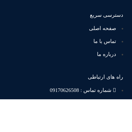
دسترسی سریع
صفحه اصلی
تماس با ما
درباره ما
راه های ارتباطی
شماره تماس : 09170626508
آدرس :سیار در سراسر شیراز
نماد ها